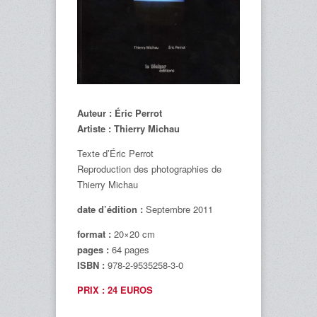
Auteur : Éric Perrot
Artiste : Thierry Michau
Texte d’Éric Perrot
Reproduction des photographies de
Thierry Michau
date d’édition :
Septembre 2011
format :
20×20 cm
pages :
64 pages
ISBN :
978-2-9535258-3-0
PRIX : 24 EUROS