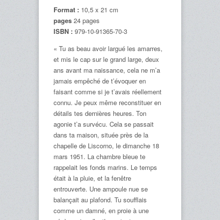
Format :
10,5 x 21 cm
pages
24 pages
ISBN :
979-10-91365-70-3
« Tu as beau avoir largué les amarres,
et mis le cap sur le grand large, deux
ans avant ma naissance, cela ne m’a
jamais empêché de t’évoquer en
faisant comme si je t’avais réellement
connu. Je peux même reconstituer en
détails tes dernières heures. Ton
agonie t’a survécu. Cela se passait
dans ta maison, située près de la
chapelle de Liscorno, le dimanche 18
mars 1951. La chambre bleue te
rappelait les fonds marins. Le temps
était à la pluie, et la fenêtre
entrouverte. Une ampoule nue se
balançait au plafond. Tu soufflais
comme un damné, en proie à une