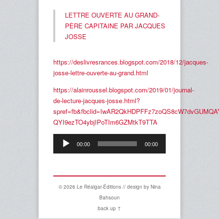
LETTRE OUVERTE AU GRAND-
PÈRE CAPITAINE PAR JACQUES
JOSSE
https://deslivresrances.blogspot.com/2018/12/jacques-
josse-lettre-ouverte-au-grand.html
https://alainroussel.blogspot.com/2019/01/journal-
de-lecture-jacques-josse.html?
spref=fb&fbclid=IwAR2QkHDPFFz7zoQS8cW7dvGUMQA
QYI9ezTO4ybjIPoTIm6GZMtkT9TTA
Lecteur
00:00
00:00
audio
© 2026 Le Réalgar-Éditions // design by
Nina
Bahsoun
back up ↑