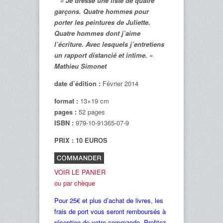
« Je dresse une liste de quatre
garçons. Quatre hommes pour
porter les peintures de Juliette.
Quatre hommes dont j’aime
l’écriture. Avec lesquels j’entretiens
un rapport distancié et intime. »
Mathieu Simonet
date d’édition :
Février 2014
format :
13×19 cm
pages :
52 pages
ISBN :
979-10-91365-07-9
PRIX : 10 EUROS
VOIR LE PANIER
ou par chèque
Pour 25€ et plus d’achat de livres, les
frais de port vous seront remboursés à
réception de votre commande. Profitez-